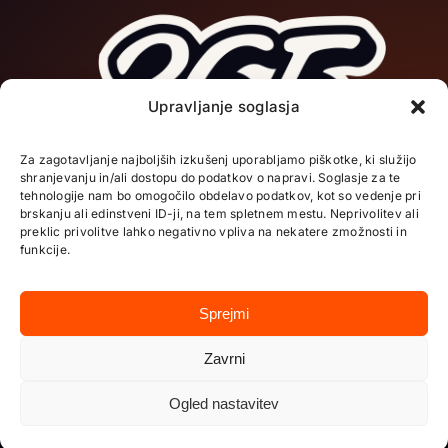
Upravljanje soglasja
DOMOV
Za zagotavljanje najboljših izkušenj uporabljamo piškotke, ki služijo
shranjevanju in/ali dostopu do podatkov o napravi. Soglasje za te
O NAS
tehnologije nam bo omogočilo obdelavo podatkov, kot so vedenje pri
brskanju ali edinstveni ID-ji, na tem spletnem mestu. Neprivolitev ali
preklic privolitve lahko negativno vpliva na nekatere zmožnosti in
funkcije.
STORITVE
Sledite nam:
Sprejmi
PROJEKTI
Zavrni
KONTAKT
Ogled nastavitev
© 365CREATIVE
I
Pravilnik zasebnosti I Pravilnik o piškotkih