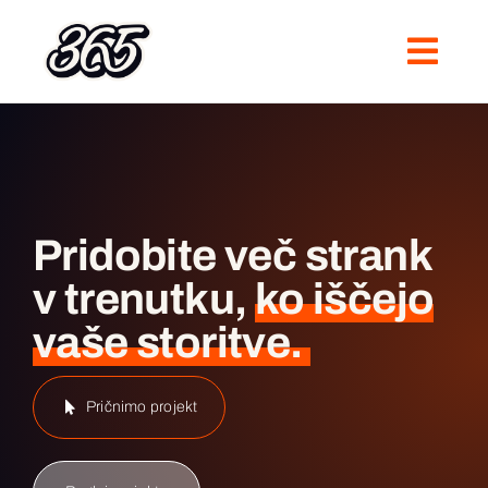
Skip
to
content
Pridobite več strank
v trenutku,
ko iščejo
vaše storitve.
Pričnimo projekt