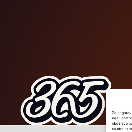
Za zagotavl
in/ali dost
obdelavo po
spletnem me