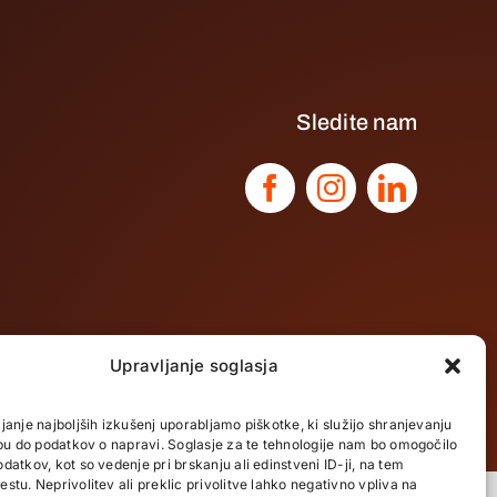
Sledite nam
Upravljanje soglasja
janje najboljših izkušenj uporabljamo piškotke, ki služijo shranjevanju
opu do podatkov o napravi. Soglasje za te tehnologije nam bo omogočilo
datkov, kot so vedenje pri brskanju ali edinstveni ID-ji, na tem
Pravilnik zasebnosti
I
Pravilnik o piškotkih
stu. Neprivolitev ali preklic privolitve lahko negativno vpliva na