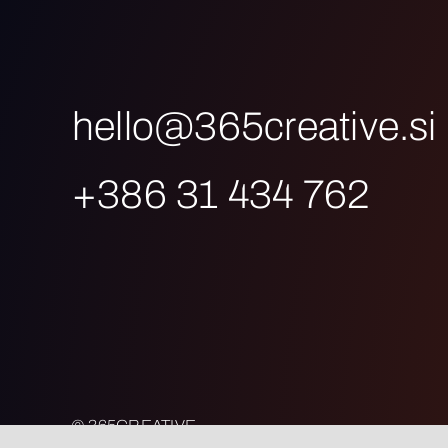
hello@365creative.si
+
386 31 434 762
© 365CREATIVE