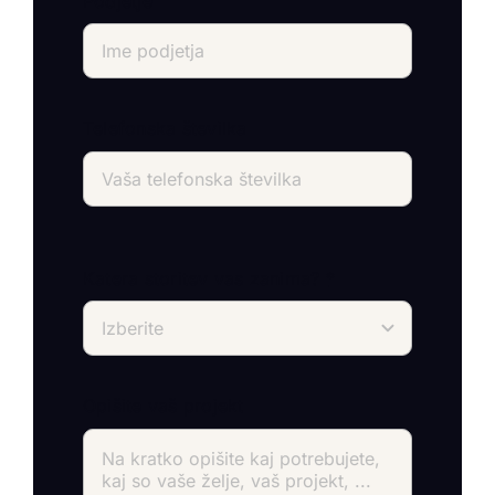
Podjetje
Telefonska številka
Katera storitev vas zanima?
*
Opišite vaš projekt