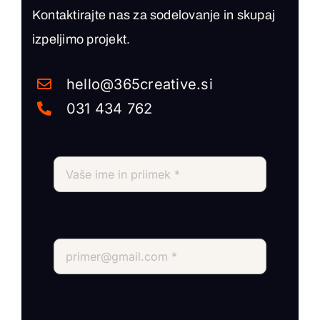
Kontaktirajte nas za sodelovanje in skupaj
izpeljimo projekt.
hello@365creative.si
031 434 762
Ime in priimek
*
Elektronski naslov
*