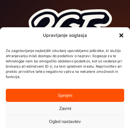
Upravljanje soglasja
DOMOV
Za zagotavljanje najboljših izkušenj uporabljamo piškotke, ki služijo
shranjevanju in/ali dostopu do podatkov o napravi. Soglasje za te
O NAS
tehnologije nam bo omogočilo obdelavo podatkov, kot so vedenje pri
brskanju ali edinstveni ID-ji, na tem spletnem mestu. Neprivolitev ali
preklic privolitve lahko negativno vpliva na nekatere zmožnosti in
funkcije.
STORITVE
Sledite nam:
Sprejmi
PROJEKTI
Zavrni
KONTAKT
Ogled nastavitev
© 365CREATIVE
I
Pravilnik zasebnosti I Pravilnik o piškotkih