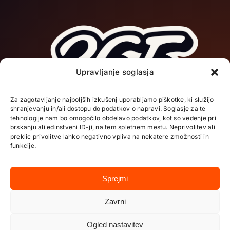
Upravljanje soglasja
DOMOV
Za zagotavljanje najboljših izkušenj uporabljamo piškotke, ki služijo
shranjevanju in/ali dostopu do podatkov o napravi. Soglasje za te
O NAS
tehnologije nam bo omogočilo obdelavo podatkov, kot so vedenje pri
brskanju ali edinstveni ID-ji, na tem spletnem mestu. Neprivolitev ali
preklic privolitve lahko negativno vpliva na nekatere zmožnosti in
funkcije.
STORITVE
Sledite nam:
Sprejmi
PROJEKTI
Zavrni
KONTAKT
Ogled nastavitev